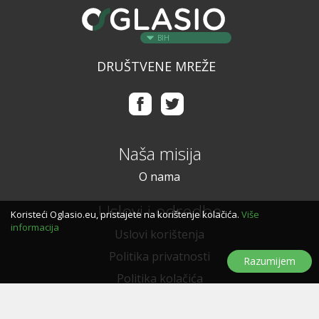
BIH
DRUŠTVENE MREŽE
Naša misija
O nama
Uslovi i odredbe
Koristeći Oglasio.eu, pristajete na korištenje kolačića.
Više
informacija
Uslovi korištenja
Politika privatnosti
Razumijem
Politika kolačića
Trebate pomoć?