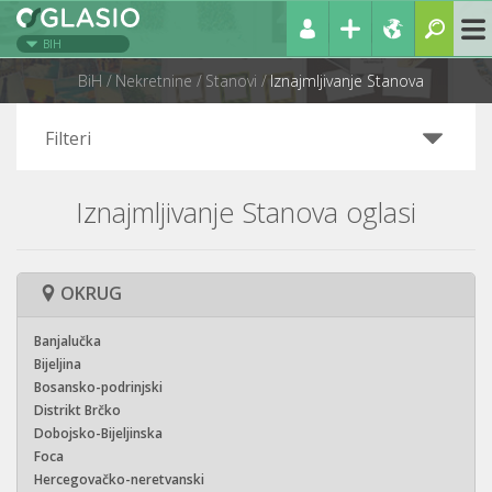
BIH
BiH
Nekretnine
Stanovi
Iznajmljivanje Stanova
Filteri
Iznajmljivanje Stanova oglasi
OKRUG
Banjalučka
Bijeljina
Bosansko-podrinjski
Distrikt Brčko
Dobojsko-Bijeljinska
Foca
Hercegovačko-neretvanski