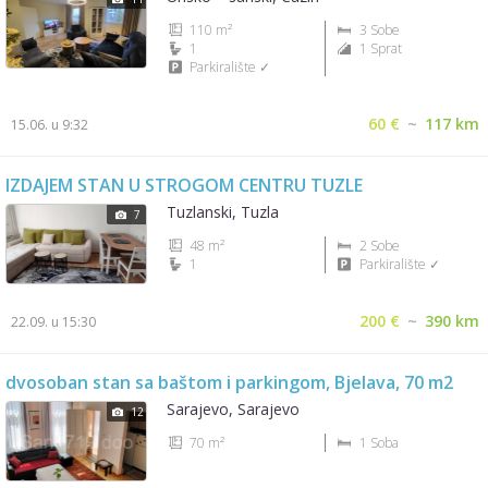
110 m²
3 Sobe
1
1 Sprat
Parkiralište ✓
60 €
~
117 km
15.06. u 9:32
IZDAJEM STAN U STROGOM CENTRU TUZLE
Tuzlanski, Tuzla
7
48 m²
2 Sobe
1
Parkiralište ✓
200 €
~
390 km
22.09. u 15:30
dvosoban stan sa baštom i parkingom, Bjelava, 70 m2
Sarajevo, Sarajevo
12
70 m²
1 Soba