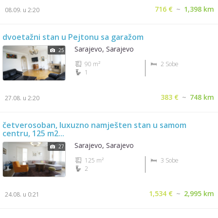
716 €
~
1,398 km
08.09. u 2:20
dvoetažni stan u Pejtonu sa garažom
Sarajevo, Sarajevo
25
90 m²
2 Sobe
1
383 €
~
748 km
27.08. u 2:20
četverosoban, luxuzno namješten stan u samom
centru, 125 m2...
Sarajevo, Sarajevo
27
125 m²
3 Sobe
2
1,534 €
~
2,995 km
24.08. u 0:21