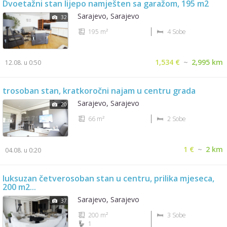
Dvoetažni stan lijepo namješten sa garažom, 195 m2
Sarajevo, Sarajevo
32
195 m²
4 Sobe
1,534 €
~
2,995 km
12.08. u 0:50
trosoban stan, kratkoročni najam u centru grada
Sarajevo, Sarajevo
20
66 m²
2 Sobe
1 €
~
2 km
04.08. u 0:20
luksuzan četverosoban stan u centru, prilika mjeseca,
200 m2...
Sarajevo, Sarajevo
37
200 m²
3 Sobe
1