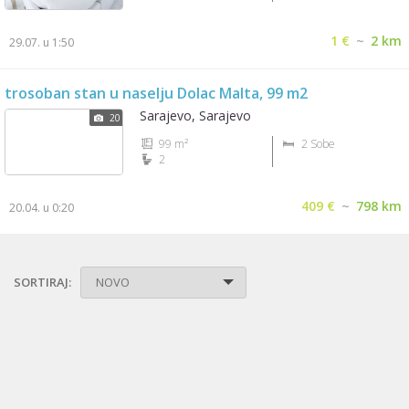
1 €
~
2 km
29.07. u 1:50
trosoban stan u naselju Dolac Malta, 99 m2
Sarajevo, Sarajevo
20
99 m²
2 Sobe
2
409 €
~
798 km
20.04. u 0:20
SORTIRAJ:
NOVO