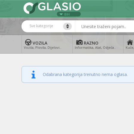
BIH
Sve kategorije
VOZILA
RAZNO
Vozila, Plovila, Dijelovi..
Informatika, Alat, Odjeća..
Kuće,
Odabrana kategorija trenutno nema oglasa.