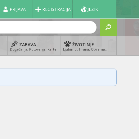
PRIJAVA
REGISTRACIJA
JEZIK
ZABAVA
ŽIVOTINJE
..
Događanja, Putovanja, Karte..
Ljubimci, Hrana, Oprema..