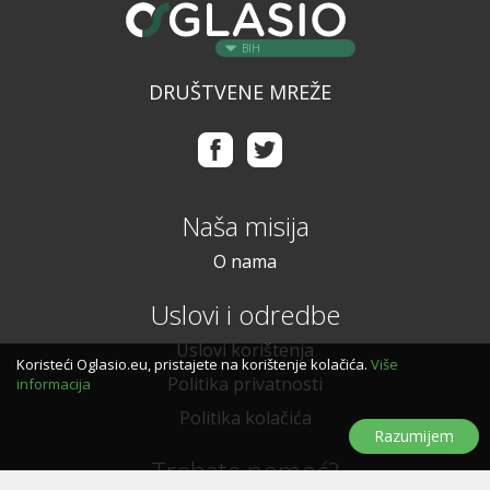
BIH
DRUŠTVENE MREŽE
Naša misija
O nama
Uslovi i odredbe
Uslovi korištenja
Koristeći Oglasio.eu, pristajete na korištenje kolačića.
Više
Politika privatnosti
informacija
Politika kolačića
Razumijem
Trebate pomoć?