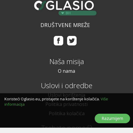
BIH
DRUŠTVENE MREŽE
Naša misija
O nama
Uslovi i odredbe
Uslovi korištenja
Koristeći Oglasio.eu, pristajete na korištenje kolačića.
Više
Politika privatnosti
informacija
Politika kolačića
Razumijem
Trebate pomoć?