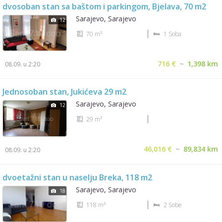
dvosoban stan sa baštom i parkingom, Bjelava, 70 m2
Sarajevo, Sarajevo
12
70 m²
1 Soba
716 €
~
1,398 km
08.09. u 2:20
Jednosoban stan, Jukićeva 29 m2
Sarajevo, Sarajevo
12
29 m²
46,016 €
~
89,834 km
08.09. u 2:20
dvoetažni stan u naselju Breka, 118 m2
Sarajevo, Sarajevo
18
118 m²
2 Sobe