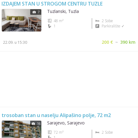
IZDAJEM STAN U STROGOM CENTRU TUZLE
Tuzlanski, Tuzla
7
48 m²
2 Sobe
1
Parkiralište ✓
200 €
~
390 km
22.09. u 15:30
trosoban stan u naselju Alipašino polje, 72 m2
Sarajevo, Sarajevo
16
72 m²
2 Sobe
1