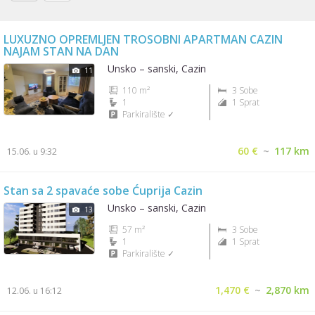
LUXUZNO OPREMLJEN TROSOBNI APARTMAN CAZIN
NAJAM STAN NA DAN
Unsko – sanski, Cazin
11
110 m²
3 Sobe
1
1 Sprat
Parkiralište ✓
60 €
~
117 km
15.06. u 9:32
Stan sa 2 spavaće sobe Ćuprija Cazin
Unsko – sanski, Cazin
13
57 m²
3 Sobe
1
1 Sprat
Parkiralište ✓
1,470 €
~
2,870 km
12.06. u 16:12