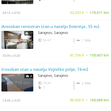
92,033 €
~
179,671 km
04.10. u 6:50
dvosoban renoviran stan u naselju Dobrinja , 55 m2
Sarajevo, Sarajevo
17
55 m²
1 Soba
81,756 €
~
159,607 km
30.09. u 0:20
trosoban stan u naselju Vojničko polje, 74 m2
Sarajevo, Sarajevo
8
74 m²
2 Sobe
1
86,920 €
~
169,689 km
14.09. u 0:20