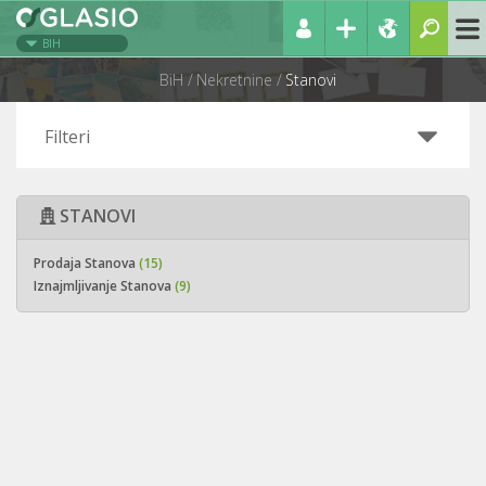
BIH
BiH
Nekretnine
Stanovi
Filteri
STANOVI
Prodaja Stanova
(15)
Iznajmljivanje Stanova
(9)