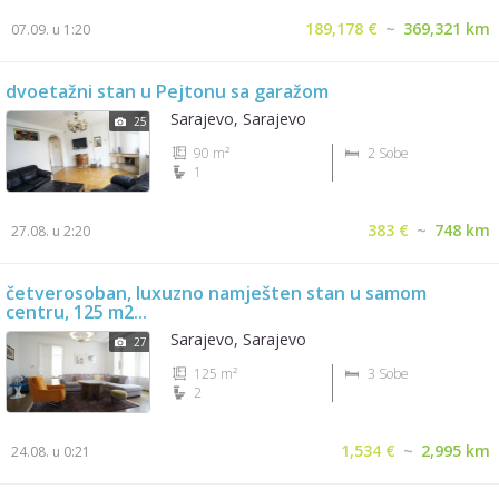
189,178 €
~
369,321 km
07.09. u 1:20
dvoetažni stan u Pejtonu sa garažom
Sarajevo, Sarajevo
25
90 m²
2 Sobe
1
383 €
~
748 km
27.08. u 2:20
četverosoban, luxuzno namješten stan u samom
centru, 125 m2...
Sarajevo, Sarajevo
27
125 m²
3 Sobe
2
1,534 €
~
2,995 km
24.08. u 0:21