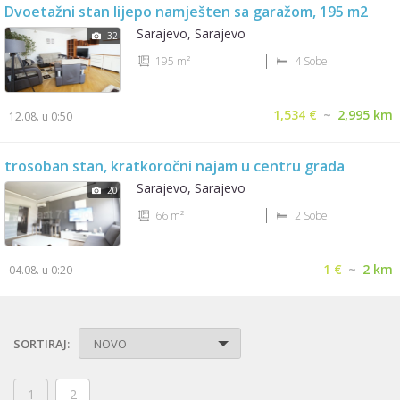
Dvoetažni stan lijepo namješten sa garažom, 195 m2
Sarajevo, Sarajevo
32
195 m²
4 Sobe
1,534 €
~
2,995 km
12.08. u 0:50
trosoban stan, kratkoročni najam u centru grada
Sarajevo, Sarajevo
20
66 m²
2 Sobe
1 €
~
2 km
04.08. u 0:20
SORTIRAJ:
NOVO
1
2