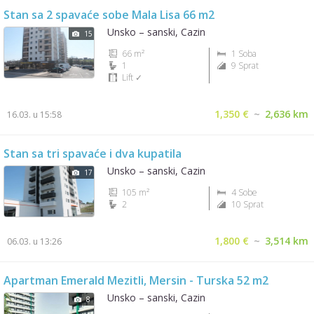
Stan sa 2 spavaće sobe Mala Lisa 66 m2
Unsko – sanski, Cazin
15
66 m²
1 Soba
1
9 Sprat
Lift ✓
1,350 €
~
2,636 km
16.03. u 15:58
Stan sa tri spavaće i dva kupatila
Unsko – sanski, Cazin
17
105 m²
4 Sobe
2
10 Sprat
1,800 €
~
3,514 km
06.03. u 13:26
Apartman Emerald Mezitli, Mersin - Turska 52 m2
Unsko – sanski, Cazin
8