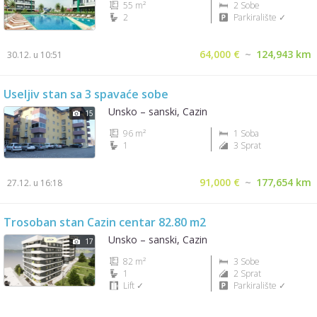
55 m²
2 Sobe
2
Parkiralište ✓
64,000 €
~
124,943 km
30.12. u 10:51
Useljiv stan sa 3 spavaće sobe
Unsko – sanski, Cazin
15
96 m²
1 Soba
1
3 Sprat
91,000 €
~
177,654 km
27.12. u 16:18
Trosoban stan Cazin centar 82.80 m2
Unsko – sanski, Cazin
17
82 m²
3 Sobe
1
2 Sprat
Lift ✓
Parkiralište ✓