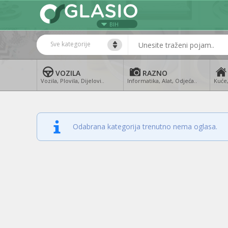
BIH
Sve kategorije
VOZILA
RAZNO
Vozila, Plovila, Dijelovi..
Informatika, Alat, Odjeća..
Kuće,
Odabrana kategorija trenutno nema oglasa.