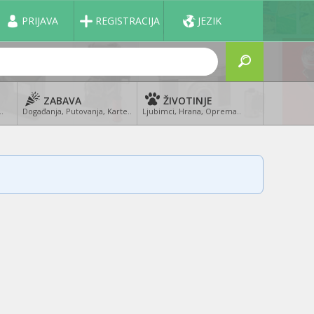
PRIJAVA
REGISTRACIJA
JEZIK
ZABAVA
ŽIVOTINJE
..
Događanja, Putovanja, Karte..
Ljubimci, Hrana, Oprema..