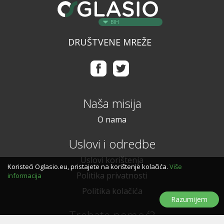
BIH
DRUŠTVENE MREŽE
Naša misija
O nama
Uslovi i odredbe
Uslovi korištenja
Koristeći Oglasio.eu, pristajete na korištenje kolačića.
Više
Politika privatnosti
informacija
Politika kolačića
Razumijem
Trebate pomoć?