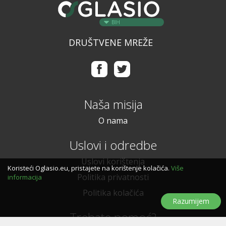
BIH
DRUŠTVENE MREŽE
Naša misija
O nama
Uslovi i odredbe
Uslovi korištenja
Koristeći Oglasio.eu, pristajete na korištenje kolačića.
Više
Politika privatnosti
informacija
Politika kolačića
Razumijem
Trebate pomoć?