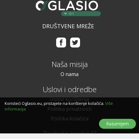
BIH
DRUŠTVENE MREŽE
Naša misija
O nama
Uslovi i odredbe
Uslovi korištenja
Koristeći Oglasio.eu, pristajete na korištenje kolačića.
Više
Politika privatnosti
informacija
Politika kolačića
Razumijem
Trebate pomoć?