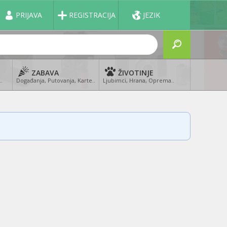
PRIJAVA
REGISTRACIJA
JEZIK
ZABAVA
ŽIVOTINJE
..
Događanja, Putovanja, Karte..
Ljubimci, Hrana, Oprema..