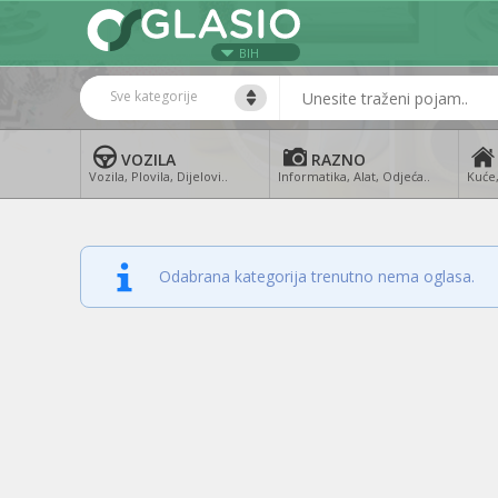
BIH
Sve kategorije
VOZILA
RAZNO
Vozila, Plovila, Dijelovi..
Informatika, Alat, Odjeća..
Kuće,
Odabrana kategorija trenutno nema oglasa.