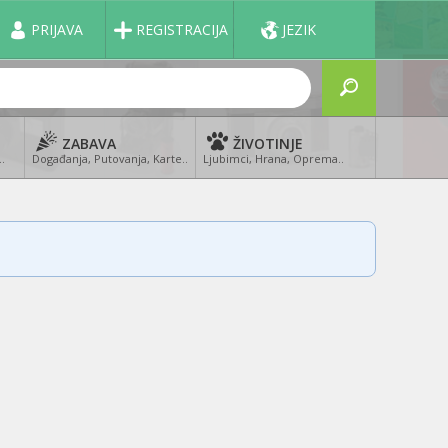
PRIJAVA
REGISTRACIJA
JEZIK
ZABAVA
ŽIVOTINJE
..
Događanja, Putovanja, Karte..
Ljubimci, Hrana, Oprema..