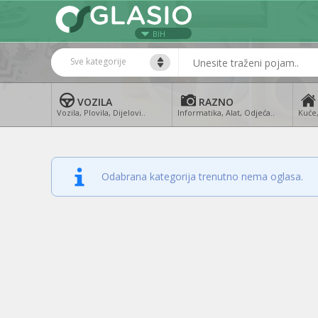
BIH
Sve kategorije
VOZILA
RAZNO
Vozila, Plovila, Dijelovi..
Informatika, Alat, Odjeća..
Kuće,
Odabrana kategorija trenutno nema oglasa.