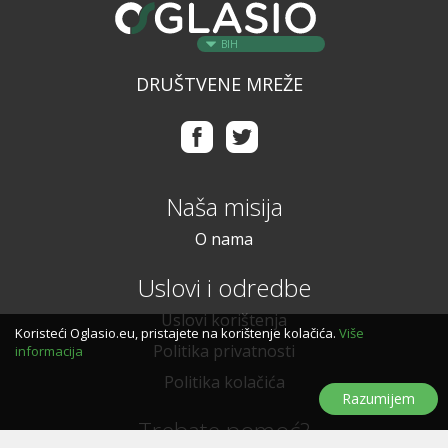
BIH
DRUŠTVENE MREŽE
Naša misija
O nama
Uslovi i odredbe
Uslovi korištenja
Koristeći Oglasio.eu, pristajete na korištenje kolačića.
Više
Politika privatnosti
informacija
Politika kolačića
Razumijem
Trebate pomoć?