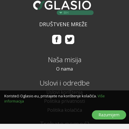
BIH
DRUŠTVENE MREŽE
Naša misija
O nama
Uslovi i odredbe
Uslovi korištenja
Koristeći Oglasio.eu, pristajete na korištenje kolačića.
Više
Politika privatnosti
informacija
Politika kolačića
Razumijem
Trebate pomoć?