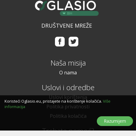
BIH
DRUŠTVENE MREŽE
Naša misija
O nama
Uslovi i odredbe
Uslovi korištenja
Koristeći Oglasio.eu, pristajete na korištenje kolačića.
Više
Politika privatnosti
informacija
Politika kolačića
Razumijem
Trebate pomoć?