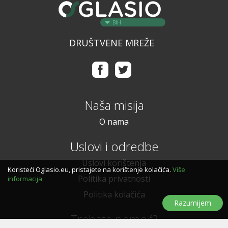
BIH
DRUŠTVENE MREŽE
Naša misija
O nama
Uslovi i odredbe
Uslovi korištenja
Koristeći Oglasio.eu, pristajete na korištenje kolačića.
Više
Politika privatnosti
informacija
Politika kolačića
Razumijem
Trebate pomoć?