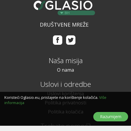
BIH
DRUŠTVENE MREŽE
Naša misija
O nama
Uslovi i odredbe
Uslovi korištenja
Koristeći Oglasio.eu, pristajete na korištenje kolačića.
Više
Politika privatnosti
informacija
Politika kolačića
Razumijem
Trebate pomoć?