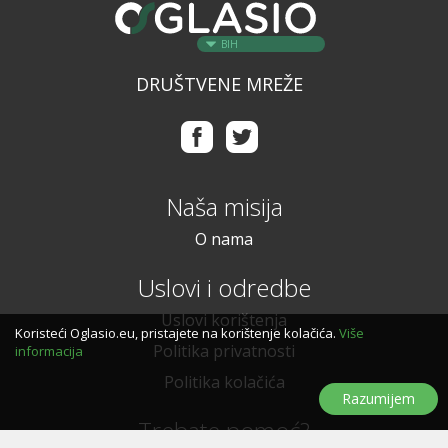
BIH
DRUŠTVENE MREŽE
Naša misija
O nama
Uslovi i odredbe
Uslovi korištenja
Koristeći Oglasio.eu, pristajete na korištenje kolačića.
Više
Politika privatnosti
informacija
Politika kolačića
Razumijem
Trebate pomoć?