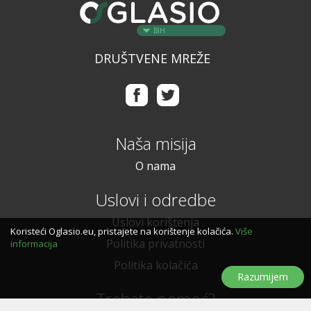
BIH
DRUŠTVENE MREŽE
Naša misija
O nama
Uslovi i odredbe
Uslovi korištenja
Koristeći Oglasio.eu, pristajete na korištenje kolačića.
Više
Politika privatnosti
informacija
Politika kolačića
Razumijem
Trebate pomoć?