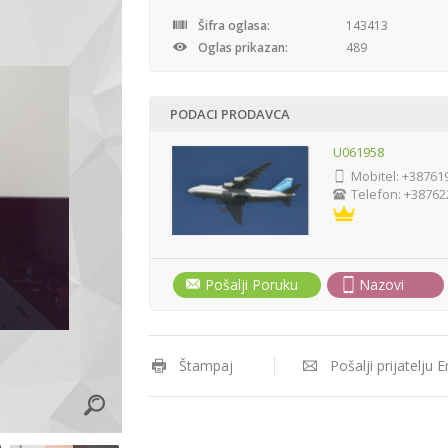
Šifra oglasa:
143413
Oglas prikazan:
489
PODACI PRODAVCA
U061958
Mobitel:
+38761
Telefon:
+38762
Pošalji Poruku
Nazovi
Štampaj
Pošalji prijatelju