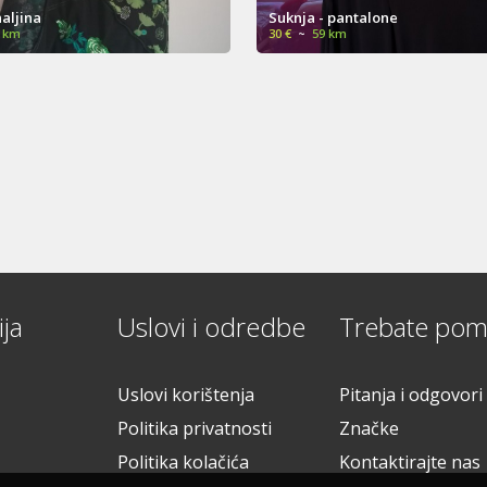
nja - pantalone
ŽENSKA HALJINA - BIJELA
~
59 km
25 €
~
49 km
ja
Uslovi i odredbe
Trebate pom
Uslovi korištenja
Pitanja i odgovori
Politika privatnosti
Značke
Politika kolačića
Kontaktirajte nas