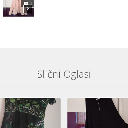
4
5
6
Slični Oglasi