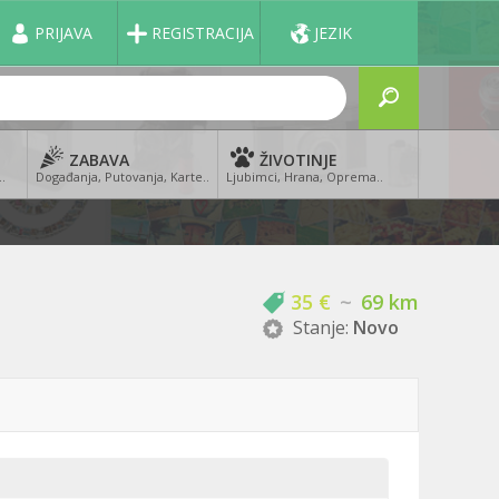
PRIJAVA
REGISTRACIJA
JEZIK
ZABAVA
ŽIVOTINJE
..
Događanja, Putovanja, Karte..
Ljubimci, Hrana, Oprema..
35 €
~
69 km
Stanje:
Novo