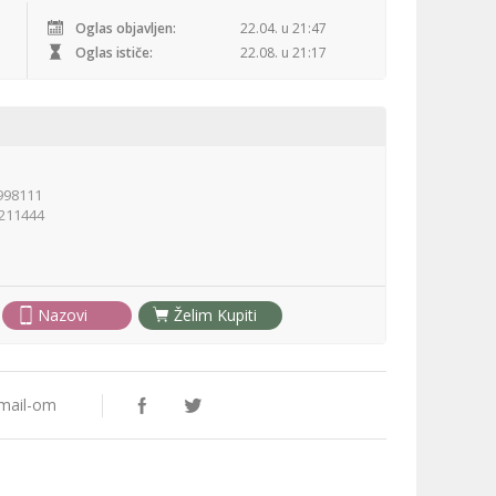
Oglas objavljen:
22.04. u 21:47
Oglas ističe:
22.08. u 21:17
998111
211444
Nazovi
Želim Kupiti
 Email-om