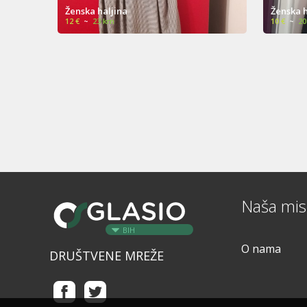
Ženska haljina
Suk
10 €
~
20 km
30 €
Naša misi
BIH
O nama
DRUŠTVENE MREŽE