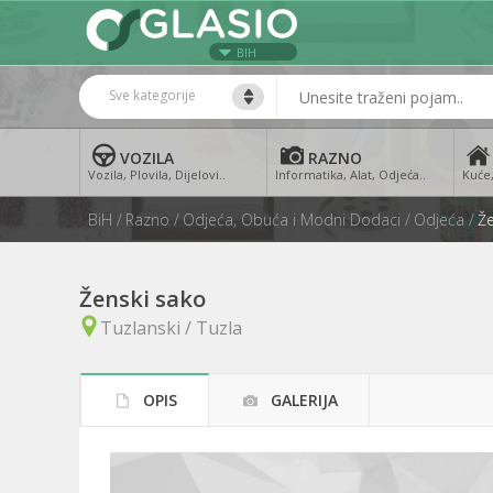
BIH
Sve kategorije
VOZILA
RAZNO
Vozila, Plovila, Dijelovi..
Informatika, Alat, Odjeća..
Kuće,
BiH
Razno
Odjeća, Obuća i Modni Dodaci
Odjeća
Ž
Ženski sako
Tuzlanski / Tuzla
OPIS
GALERIJA