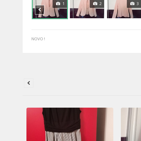
1
2
3
NOVO !