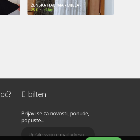
Ženska haljina - saten
Pro
30 €
~
59 km
80 
oć?
E-bilten
Prijavi se za novosti, ponude,
popuste...