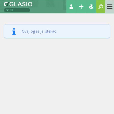
BIH
Ovaj oglas je istekao.