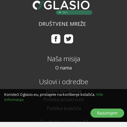
BIH
DRUŠTVENE MREŽE
Naša misija
O nama
Uslovi i odredbe
Uslovi korištenja
Koristeći Oglasio.eu, pristajete na korištenje kolačića.
Više
Politika privatnosti
informacija
Politika kolačića
Razumijem
Trebate pomoć?