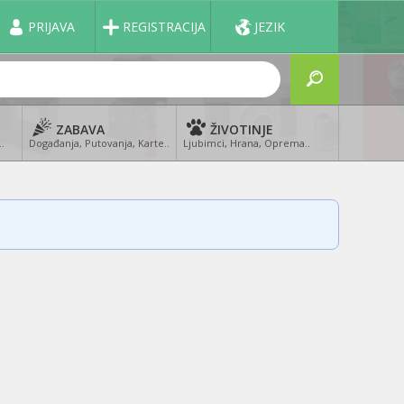
PRIJAVA
REGISTRACIJA
JEZIK
ZABAVA
ŽIVOTINJE
..
Događanja, Putovanja, Karte..
Ljubimci, Hrana, Oprema..