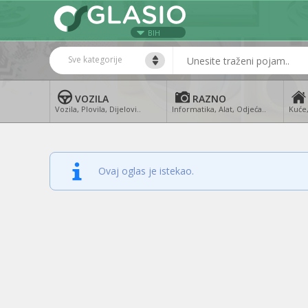
BIH
Sve kategorije
VOZILA
RAZNO
Vozila, Plovila, Dijelovi..
Informatika, Alat, Odjeća..
Kuće,
Ovaj oglas je istekao.