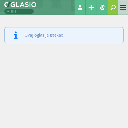
BIH
Ovaj oglas je istekao.