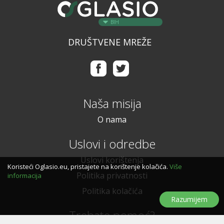
BIH
DRUŠTVENE MREŽE
Naša misija
O nama
Uslovi i odredbe
Uslovi korištenja
Koristeći Oglasio.eu, pristajete na korištenje kolačića.
Više
Politika privatnosti
informacija
Politika kolačića
Razumijem
Trebate pomoć?