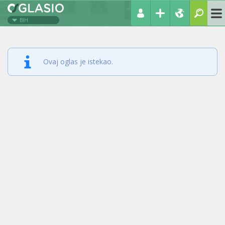
BIH
Ovaj oglas je istekao.