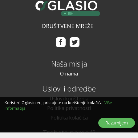
BIH
DRUŠTVENE MREŽE
Naša misija
O nama
Uslovi i odredbe
Uslovi korištenja
Koristeći Oglasio.eu, pristajete na korištenje kolačića.
Više
Politika privatnosti
informacija
Politika kolačića
Razumijem
Trebate pomoć?