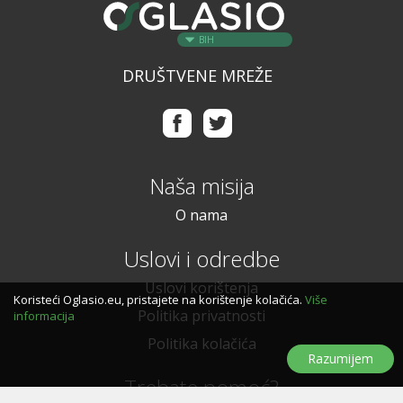
BIH
DRUŠTVENE MREŽE
Naša misija
O nama
Uslovi i odredbe
Uslovi korištenja
Koristeći Oglasio.eu, pristajete na korištenje kolačića.
Više
Politika privatnosti
informacija
Politika kolačića
Razumijem
Trebate pomoć?