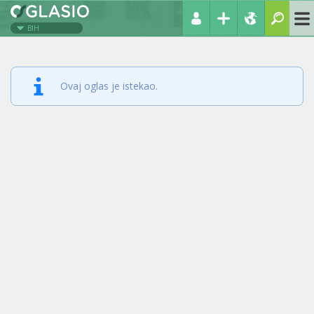
BIH
Ovaj oglas je istekao.