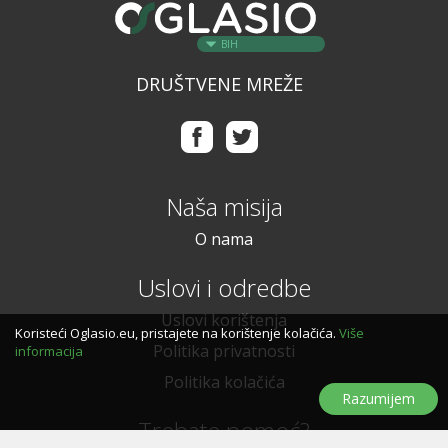
BIH
DRUŠTVENE MREŽE
Naša misija
O nama
Uslovi i odredbe
Uslovi korištenja
Koristeći Oglasio.eu, pristajete na korištenje kolačića.
Više
Politika privatnosti
informacija
Politika kolačića
Razumijem
Trebate pomoć?