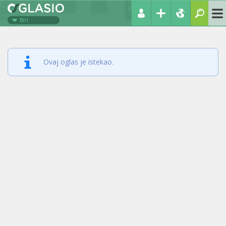
BIH
Ovaj oglas je istekao.