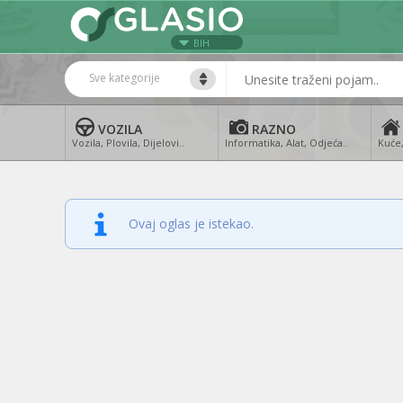
BIH
Sve kategorije
VOZILA
RAZNO
Vozila, Plovila, Dijelovi..
Informatika, Alat, Odjeća..
Kuće,
Ovaj oglas je istekao.