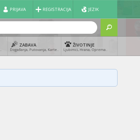
PRIJAVA
REGISTRACIJA
JEZIK
ZABAVA
ŽIVOTINJE
..
Događanja, Putovanja, Karte..
Ljubimci, Hrana, Oprema..