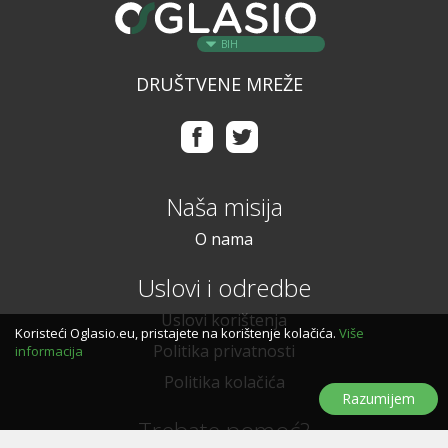
BIH
DRUŠTVENE MREŽE
Naša misija
O nama
Uslovi i odredbe
Uslovi korištenja
Koristeći Oglasio.eu, pristajete na korištenje kolačića.
Više
Politika privatnosti
informacija
Politika kolačića
Razumijem
Trebate pomoć?