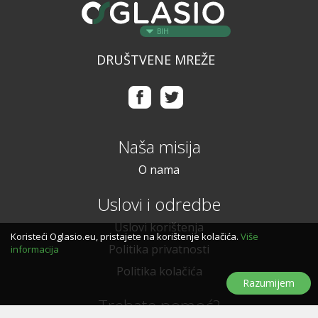
BIH
DRUŠTVENE MREŽE
Naša misija
O nama
Uslovi i odredbe
Uslovi korištenja
Koristeći Oglasio.eu, pristajete na korištenje kolačića.
Više
Politika privatnosti
informacija
Politika kolačića
Razumijem
Trebate pomoć?