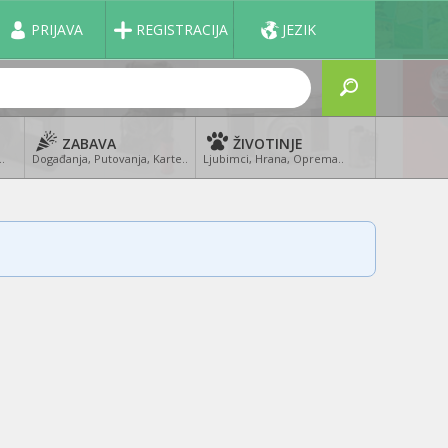
PRIJAVA
REGISTRACIJA
JEZIK
ZABAVA
ŽIVOTINJE
..
Događanja, Putovanja, Karte..
Ljubimci, Hrana, Oprema..