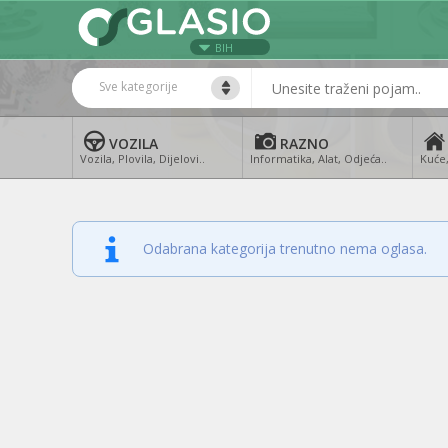
BIH
Sve kategorije
VOZILA
RAZNO
Vozila, Plovila, Dijelovi..
Informatika, Alat, Odjeća..
Kuće,
Odabrana kategorija trenutno nema oglasa.