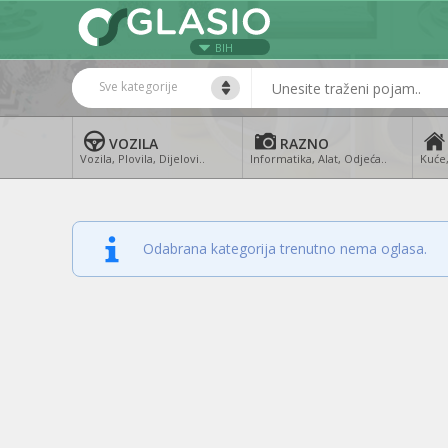
BIH
Sve kategorije
VOZILA
RAZNO
Vozila, Plovila, Dijelovi..
Informatika, Alat, Odjeća..
Kuće,
Odabrana kategorija trenutno nema oglasa.