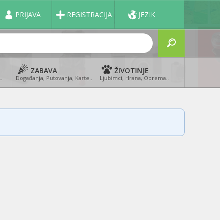
PRIJAVA
REGISTRACIJA
JEZIK
ZABAVA
ŽIVOTINJE
..
Događanja, Putovanja, Karte..
Ljubimci, Hrana, Oprema..