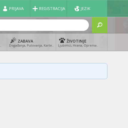
PRIJAVA
REGISTRACIJA
JEZIK
ZABAVA
ŽIVOTINJE
..
Događanja, Putovanja, Karte..
Ljubimci, Hrana, Oprema..