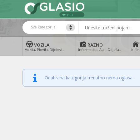
BIH
Sve kategorije
VOZILA
RAZNO
Vozila, Plovila, Dijelovi..
Informatika, Alat, Odjeća..
Kuće,
Odabrana kategorija trenutno nema oglasa.