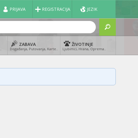
PRIJAVA
REGISTRACIJA
JEZIK
ZABAVA
ŽIVOTINJE
..
Događanja, Putovanja, Karte..
Ljubimci, Hrana, Oprema..