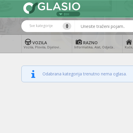
BIH
Sve kategorije
VOZILA
RAZNO
Vozila, Plovila, Dijelovi..
Informatika, Alat, Odjeća..
Kuće,
Odabrana kategorija trenutno nema oglasa.