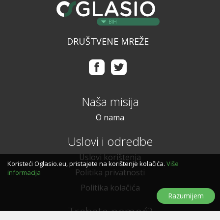
BIH
DRUŠTVENE MREŽE
Naša misija
O nama
Uslovi i odredbe
Uslovi korištenja
Koristeći Oglasio.eu, pristajete na korištenje kolačića.
Više
Politika privatnosti
informacija
Politika kolačića
Razumijem
Trebate pomoć?